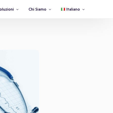
oluzioni
Chi Siamo
Italiano
ssicurazioni e Fondi Sanitari
La Nostra Storia
Italiano
ziende Farmaceutiche
Team
English
orporate Welfare
Blog
anità Pubblica e Privata
Le Nostre Certificazioni
edici
Newsletter
MMG e Pediatri
Careers
Medici Specialisti
Governance