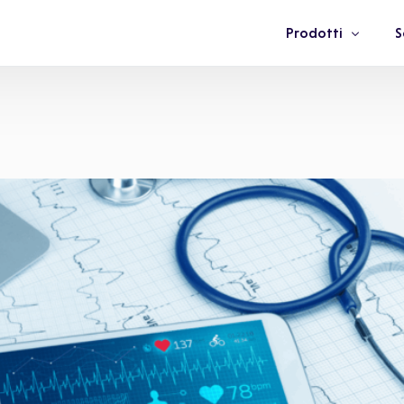
Prodotti
S
App Salute
A
Piattaforma
A
Portale Salute
C
Network Medici
S
M