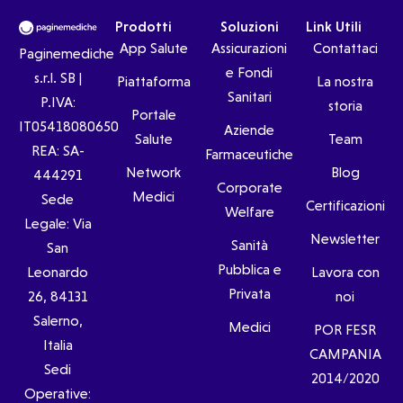
Prodotti
Soluzioni
Link Utili
App Salute
Assicurazioni
Contattaci
Paginemediche
e Fondi
s.r.l. SB |
Piattaforma
La nostra
Sanitari
P.IVA:
storia
Portale
IT05418080650
Aziende
Salute
Team
REA: SA-
Farmaceutiche
Network
Blog
444291
Corporate
Medici
Sede
Certificazioni
Welfare
Legale: Via
Newsletter
Sanità
San
Pubblica e
Leonardo
Lavora con
Privata
26, 84131
noi
Salerno,
Medici
POR FESR
Italia
CAMPANIA
Sedi
2014/2020
Operative: