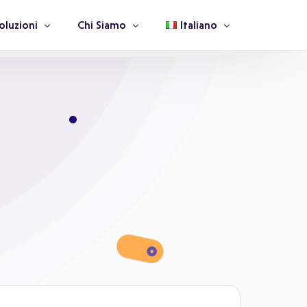
oluzioni
Chi Siamo
Italiano
ssicurazioni e Fondi Sanitari
La Nostra Storia
Italiano
ziende Farmaceutiche
Team
English
orporate Welfare
Blog
anità Pubblica e Privata
Le Nostre Certificazioni
edici
Newsletter
MMG e Pediatri
Careers
Medici Specialisti
Governance