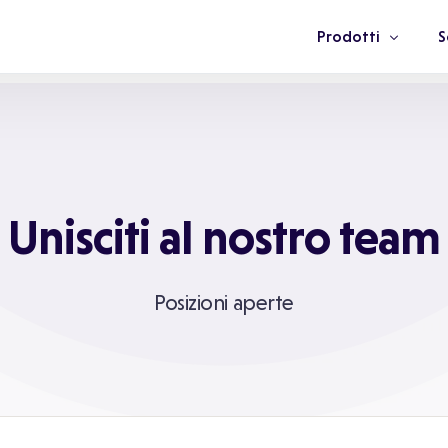
Prodotti
S
App Salute
A
Piattaforma
A
Portale Salute
C
Unisciti al nostro team
Network Medici
S
M
Posizioni aperte