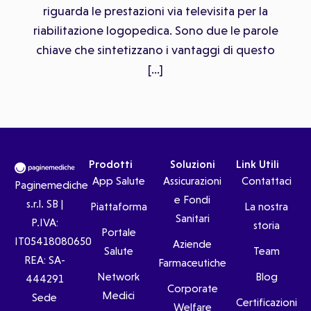
riguarda le prestazioni via televisita per la
riabilitazione logopedica. Sono due le parole
chiave che sintetizzano i vantaggi di questo
[…]
Prodotti
Soluzioni
Link Utili
App Salute
Assicurazioni
Contattaci
Paginemediche
e Fondi
s.r.l. SB |
Piattaforma
La nostra
Sanitari
P.IVA:
storia
Portale
IT05418080650
Aziende
Salute
Team
REA: SA-
Farmaceutiche
Network
Blog
444291
Corporate
Medici
Sede
Certificazioni
Welfare