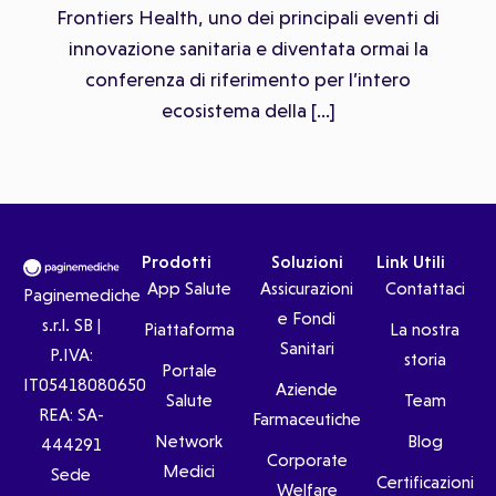
Frontiers Health, uno dei principali eventi di
innovazione sanitaria e diventata ormai la
conferenza di riferimento per l’intero
ecosistema della […]
Prodotti
Soluzioni
Link Utili
App Salute
Assicurazioni
Contattaci
Paginemediche
e Fondi
s.r.l. SB |
Piattaforma
La nostra
Sanitari
P.IVA:
storia
Portale
IT05418080650
Aziende
Salute
Team
REA: SA-
Farmaceutiche
Network
Blog
444291
Corporate
Medici
Sede
Certificazioni
Welfare