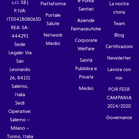
e Fondi
s.r.l. SB |
Piattaforma
La nostra
Sanitari
P.IVA:
storia
Portale
IT05418080650
Aziende
Salute
Team
REA: SA-
Farmaceutiche
Network
Blog
444291
Corporate
Medici
Sede
Certificazioni
Welfare
Legale: Via
Newsletter
Sanità
San
Pubblica e
Leonardo
Lavora con
Privata
26, 84131
noi
Salerno,
Medici
POR FESR
Italia
CAMPANIA
Sedi
2014/2020
Operative:
Governance
Salerno –
Milano –
Torino, Italia