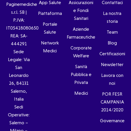
App Salute
Assicurazioni
Contattaci
Paginemediche
e Fondi
s.r.l. SB |
Piattaforma
La nostra
Sanitari
P.IVA:
storia
Portale
IT05418080650
Aziende
Salute
Team
REA: SA-
Farmaceutiche
Network
Blog
444291
Corporate
Medici
Sede
Certificazioni
Welfare
Legale: Via
Newsletter
Sanità
San
Pubblica e
Leonardo
Lavora con
Privata
26, 84131
noi
Salerno,
Medici
POR FESR
Italia
CAMPANIA
Sedi
2014/2020
Operative:
Governance
Salerno –
Milano –